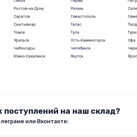
Пенза
Пермь
Пет
Ростов‑на‑Дону
Рязань
Сале
Саратов
Севастополь
Сем
Сыктывкар
Талас
Талд
Томск
Тула
Турк
Уральск
Усть‑Каменогорск
Уфа
Чебоксары
Челябинск
Черк
Южно‑Сахалинск
Якутск
Яро
х поступлений на наш склад?
леграме или Вконтакте: