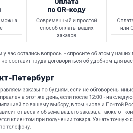
Оплата
и
по QR-⁠коду
зможна
Современный и простой
Оплат
е
способ оплаты ваших
или 
заказов
ли у вас остались вопросы - спросите об этом у на
с не составит труда договориться об удобном для ва
кт-Петербург
равляем заказы по будням, если не обговорены иные
правлен в этот же день, если после 12:00 - на следу
мпанией по вашему выбору, в том числе и Почтой Р
ависит от веса и объёма вашего заказа, а также от к
ется клиентом при получении товара. Узнать точную
по телефону.