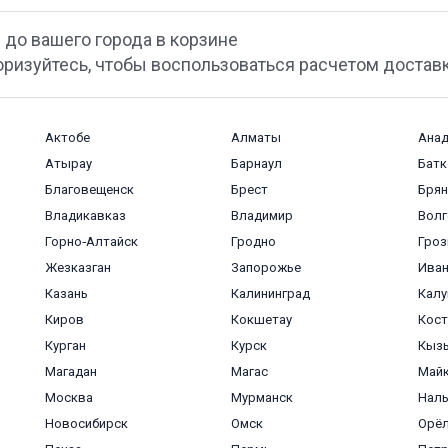
 до вашего города в корзине
оризуйтесь, чтобы воспользоваться расчетом достав
Актобе
Алматы
Ана
Атырау
Барнаул
Батк
Благовещенск
Брест
Брян
Владикавказ
Владимир
Волг
Горно‑Алтайск
Гродно
Гро
Жезказган
Запорожье
Ива
Казань
Калининград
Калу
Киров
Кокшетау
Кост
Курган
Курск
Кыз
Магадан
Магас
Май
Москва
Мурманск
Наль
Новосибирск
Омск
Орё