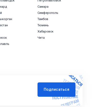
розаводск
Петропавловск
хард
Самара
ей
Симферополь
ыкорган
Тамбов
естан
Тюмень
Хабаровск
есск
Чита
славль
Подписаться