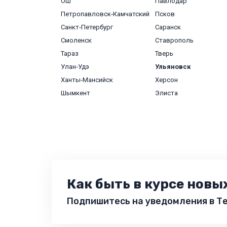
Ош
Павлодар
Петропавловск‑Камчатский
Псков
Санкт‑Петербург
Саранск
Смоленск
Ставрополь
Тараз
Тверь
Улан‑Удэ
Ульяновск
Ханты‑Мансийск
Херсон
Шымкент
Элиста
Как быть в курсе новы
Подпишитесь на уведомления в Те