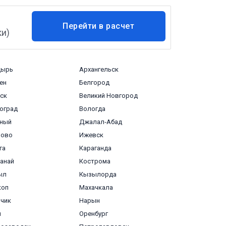
Перейти в расчет
ки)
доставки
дырь
Архангельск
ен
Белгород
ск
Великий Новгород
оград
Вологда
зный
Джалал‑Абад
ново
Ижевск
га
Караганда
анай
Кострома
ыл
Кызылорда
коп
Махачкала
чик
Нарын
л
Оренбург